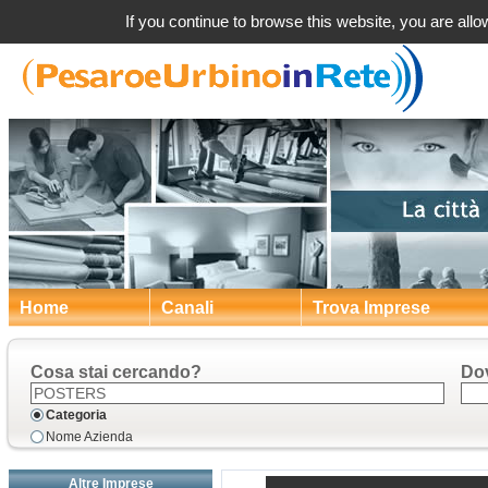
Post
If you continue to browse this website, you are allow
Home
Canali
Trova Imprese
Cosa stai cercando?
Do
Categoria
Nome Azienda
Altre Imprese