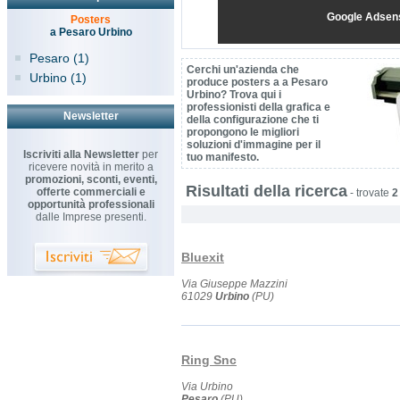
Google Adsen
Posters
a Pesaro Urbino
Pesaro (1)
Cerchi un'azienda che
Urbino (1)
produce posters a a Pesaro
Urbino? Trova qui i
professionisti della grafica e
Newsletter
della configurazione che ti
propongono le migliori
soluzioni d'immagine per il
Iscriviti alla Newsletter
per
tuo manifesto.
ricevere novità in merito a
promozioni, sconti, eventi,
Risultati della ricerca
offerte commerciali e
-
trovate
2
opportunità professionali
dalle Imprese presenti.
Bluexit
Via Giuseppe Mazzini
61029
Urbino
(PU)
Ring Snc
Via Urbino
Pesaro
(PU)