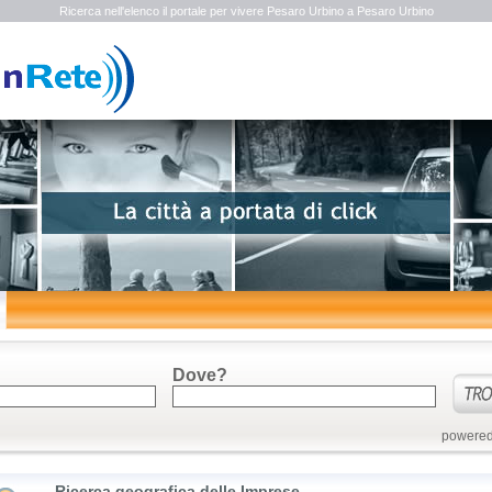
Ricerca nell'elenco il portale per vivere Pesaro Urbino a Pesaro Urbino
Dove?
powered
Ricerca geografica delle Imprese