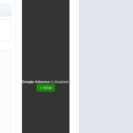
Google Adsense
is disabled.
✓ Allow