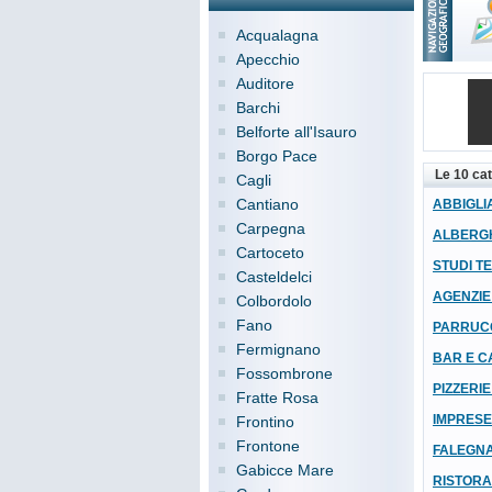
Acqualagna
Apecchio
Auditore
Barchi
Belforte all'Isauro
Borgo Pace
Le 10 cat
Cagli
Cantiano
ABBIGLIA
Carpegna
ALBERG
Cartoceto
STUDI TE
Casteldelci
AGENZIE
Colbordolo
Fano
PARRUCC
Fermignano
BAR E C
Fossombrone
PIZZERIE
Fratte Rosa
IMPRESE 
Frontino
Frontone
FALEGN
Gabicce Mare
RISTORA