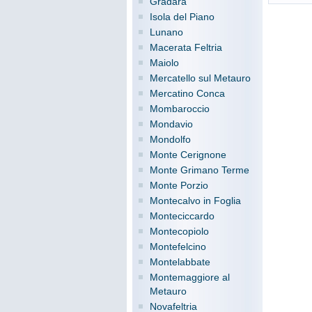
Gradara
Isola del Piano
Lunano
Macerata Feltria
Maiolo
Mercatello sul Metauro
Mercatino Conca
Mombaroccio
Mondavio
Mondolfo
Monte Cerignone
Monte Grimano Terme
Monte Porzio
Montecalvo in Foglia
Monteciccardo
Montecopiolo
Montefelcino
Montelabbate
Montemaggiore al
Metauro
Novafeltria