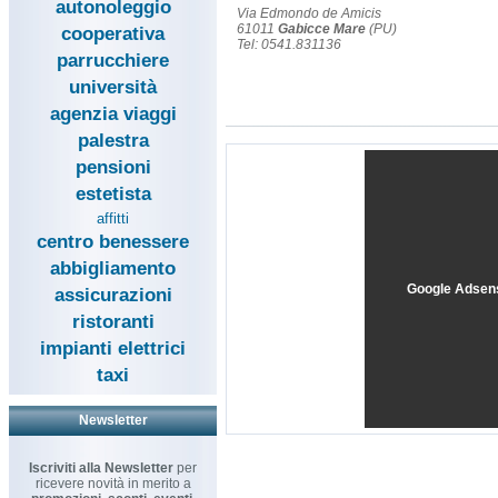
autonoleggio
Via Edmondo de Amicis
61011
Gabicce Mare
(PU)
cooperativa
Tel: 0541.831136
parrucchiere
università
agenzia viaggi
palestra
pensioni
estetista
affitti
centro benessere
abbigliamento
Google Adsen
assicurazioni
ristoranti
impianti elettrici
taxi
Newsletter
Iscriviti alla Newsletter
per
ricevere novità in merito a