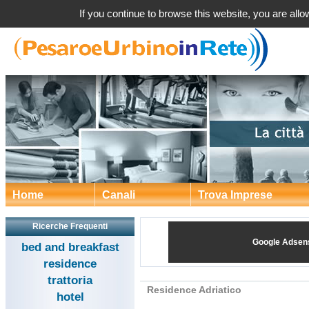
Residence Adriatico a Gabicce Mare
If you continue to browse this website, you are allow
Home
Canali
Trova Imprese
Ricerche Frequenti
Google Adsen
bed and breakfast
residence
trattoria
Residence Adriatico
hotel