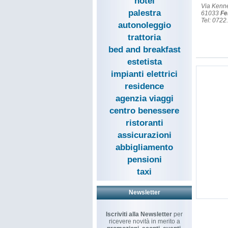
hotel
Via Kenn
palestra
61033
Fe
Tel: 072
autonoleggio
trattoria
bed and breakfast
estetista
impianti elettrici
residence
agenzia viaggi
centro benessere
ristoranti
assicurazioni
abbigliamento
pensioni
taxi
Newsletter
Iscriviti alla Newsletter
per
ricevere novità in merito a