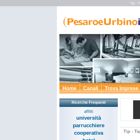
Tip - 
Home
Canali
Trova Imprese
Ricerche Frequenti
affitti
università
parrucchiere
Tip - Ta
cooperativa