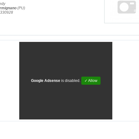
edy
rmignano
(PU)
2.330928
Google Adsense
is disabled.
✓ Allow