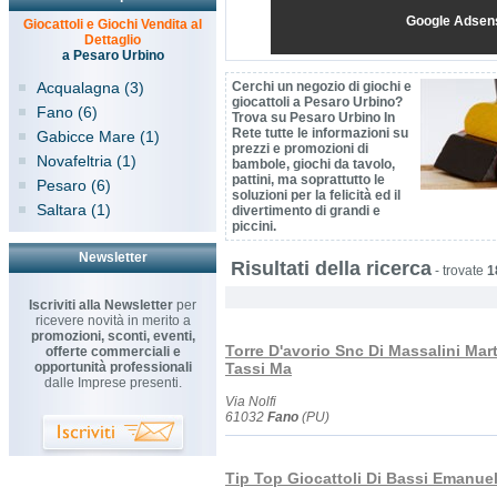
Google Adsen
Giocattoli e Giochi Vendita al
Dettaglio
a Pesaro Urbino
Acqualagna (3)
Cerchi un negozio di giochi e
giocattoli a Pesaro Urbino?
Fano (6)
Trova su Pesaro Urbino In
Rete tutte le informazioni su
Gabicce Mare (1)
prezzi e promozioni di
Novafeltria (1)
bambole, giochi da tavolo,
pattini, ma soprattutto le
Pesaro (6)
soluzioni per la felicità ed il
Saltara (1)
divertimento di grandi e
piccini.
Newsletter
Risultati della ricerca
-
trovate
1
Iscriviti alla Newsletter
per
ricevere novità in merito a
promozioni, sconti, eventi,
Torre D'avorio Snc Di Massalini Mar
offerte commerciali e
opportunità professionali
Tassi Ma
dalle Imprese presenti.
Via Nolfi
61032
Fano
(PU)
Tip Top Giocattoli Di Bassi Emanue