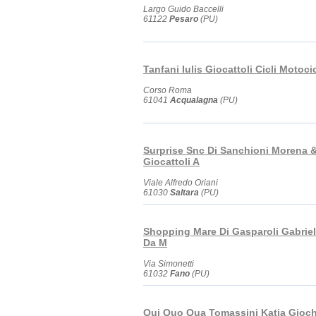
Largo Guido Baccelli
61122
Pesaro
(PU)
Tanfani Iulis Giocattoli Cicli Motocic
Corso Roma
61041
Acqualagna
(PU)
Surprise Snc Di Sanchioni Morena &
Giocattoli A
Viale Alfredo Oriani
61030
Saltara
(PU)
Shopping Mare Di Gasparoli Gabriell
Da M
Via Simonetti
61032
Fano
(PU)
Qui Quo Qua Tomassini Katia Gioch