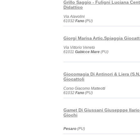
Grillo Saggio - Fuligni Luciana Cen
Didattico
Via Alavolini
61032
Fano
(PU)
Giorgi Marisa Artic.Spiaggia Giocatt
Via Vittorio Veneto
61011
Gabicce Mare
(PU)
Giocomagia Di Antinori & Liera (S.N.
Giocattoli
Corso Giacomo Matteotti
61032
Fano
(PU)
Gamet Di Giussani Giusepppe Ilario
Giochi
Pesaro
(PU)