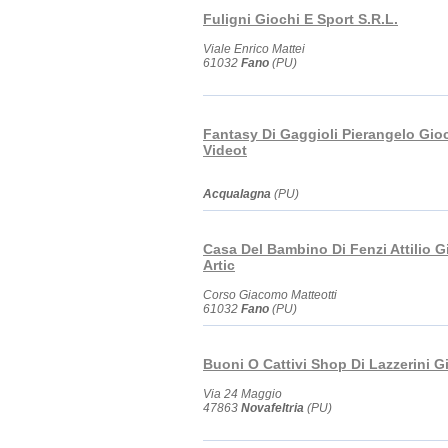
Fuligni Giochi E Sport S.R.L.
Viale Enrico Mattei
61032
Fano
(PU)
Fantasy Di Gaggioli Pierangelo Gioc
Videot
Acqualagna
(PU)
Casa Del Bambino Di Fenzi Attilio Gi
Artic
Corso Giacomo Matteotti
61032
Fano
(PU)
Buoni O Cattivi Shop Di Lazzerini Gi
Via 24 Maggio
47863
Novafeltria
(PU)