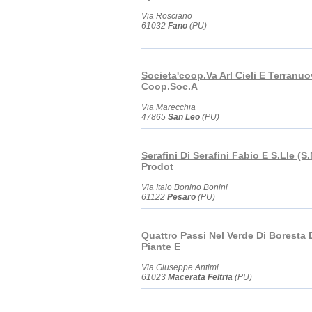
Via Rosciano
61032
Fano
(PU)
Societa'coop.Va Arl Cieli E Terranu
Coop.Soc.A
Via Marecchia
47865
San Leo
(PU)
Serafini Di Serafini Fabio E S.Lle (S.
Prodot
Via Italo Bonino Bonini
61122
Pesaro
(PU)
Quattro Passi Nel Verde Di Boresta 
Piante E
Via Giuseppe Antimi
61023
Macerata Feltria
(PU)