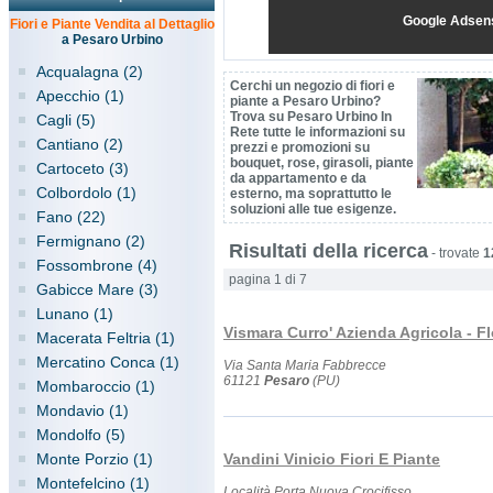
Google Adsen
Fiori e Piante Vendita al Dettaglio
a Pesaro Urbino
Acqualagna (2)
Cerchi un negozio di fiori e
Apecchio (1)
piante a Pesaro Urbino?
Trova su Pesaro Urbino In
Cagli (5)
Rete tutte le informazioni su
Cantiano (2)
prezzi e promozioni su
bouquet, rose, girasoli, piante
Cartoceto (3)
da appartamento e da
Colbordolo (1)
esterno, ma soprattutto le
soluzioni alle tue esigenze.
Fano (22)
Fermignano (2)
Risultati della ricerca
-
trovate
1
Fossombrone (4)
pagina 1 di 7
Gabicce Mare (3)
Lunano (1)
Vismara Curro' Azienda Agricola - Fl
Macerata Feltria (1)
Mercatino Conca (1)
Via Santa Maria Fabbrecce
61121
Pesaro
(PU)
Mombaroccio (1)
Mondavio (1)
Mondolfo (5)
Monte Porzio (1)
Vandini Vinicio Fiori E Piante
Montefelcino (1)
Località Porta Nuova Crocifisso