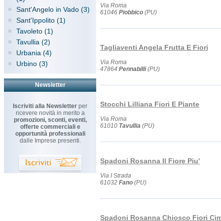
Via Roma
Sant'Angelo in Vado (3)
61046
Piobbico
(PU)
Sant'Ippolito (1)
Tavoleto (1)
Tavullia (2)
Tagliaventi Angela Frutta E Fiori
Urbania (4)
Via Roma
Urbino (3)
47864
Pennabilli
(PU)
Newsletter
Stocchi Lilliana Fiori E Piante
Iscriviti alla Newsletter
per
ricevere novità in merito a
Via Roma
promozioni, sconti, eventi,
61010
Tavullia
(PU)
offerte commerciali e
opportunità professionali
dalle Imprese presenti.
Spadoni Rosanna Il Fiore Piu'
Via I Strada
61032
Fano
(PU)
Spadoni Rosanna Chiosco Fiori Cim