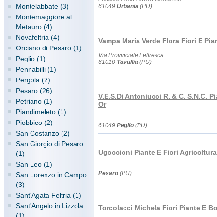
Montelabbate (3)
61049
Urbania
(PU)
Montemaggiore al
Metauro (4)
Novafeltria (4)
Vampa Maria Verde Flora Fiori E Pia
Orciano di Pesaro (1)
Via Provinciale Feltresca
Peglio (1)
61010
Tavullia
(PU)
Pennabilli (1)
Pergola (2)
Pesaro (26)
V.E.S.Di Antoniucci R. & C. S.N.C. Pi
Petriano (1)
Or
Piandimeleto (1)
Piobbico (2)
61049
Peglio
(PU)
San Costanzo (2)
San Giorgio di Pesaro
Ugoccioni Piante E Fiori Agricoltura
(1)
San Leo (1)
Pesaro
(PU)
San Lorenzo in Campo
(3)
Sant'Agata Feltria (1)
Sant'Angelo in Lizzola
Torcolacci Michela Fiori Piante E 
(1)