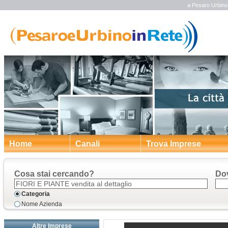
a Pesaro Urbino Fi
Home
Canali
Trova Imprese
Cosa stai cercando?
Do
Categoria
Nome Azienda
Altre Imprese