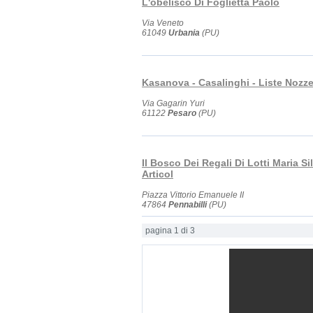
L'obelisco Di Foglietta Paolo
Via Veneto
61049
Urbania
(PU)
Kasanova - Casalinghi - Liste Nozz
Via Gagarin Yuri
61122
Pesaro
(PU)
Il Bosco Dei Regali Di Lotti Maria Si
Articol
Piazza Vittorio Emanuele II
47864
Pennabilli
(PU)
pagina 1 di 3