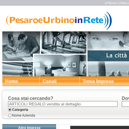
a Pesaro Urbino Ar
Home
Canali
Trova Imprese
Cosa stai cercando?
Do
Categoria
Nome Azienda
Altre Imprese