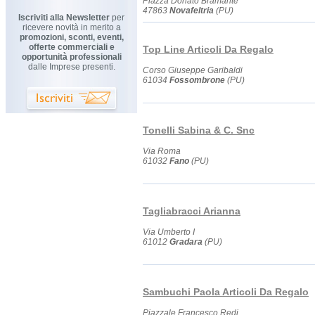
Piazza Donato Bramante
47863
Novafeltria
(PU)
Iscriviti alla Newsletter
per
ricevere novità in merito a
promozioni, sconti, eventi,
offerte commerciali e
Top Line Articoli Da Regalo
opportunità professionali
dalle Imprese presenti.
Corso Giuseppe Garibaldi
61034
Fossombrone
(PU)
Tonelli Sabina & C. Snc
Via Roma
61032
Fano
(PU)
Tagliabracci Arianna
Via Umberto I
61012
Gradara
(PU)
Sambuchi Paola Articoli Da Regalo
Piazzale Francesco Redi