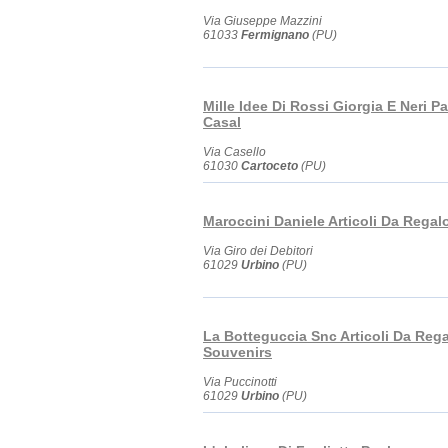
Via Giuseppe Mazzini
61033
Fermignano
(PU)
Mille Idee Di Rossi Giorgia E Neri P
Casal
Via Casello
61030
Cartoceto
(PU)
Maroccini Daniele Articoli Da Regal
Via Giro dei Debitori
61029
Urbino
(PU)
La Botteguccia Snc Articoli Da Reg
Souvenirs
Via Puccinotti
61029
Urbino
(PU)