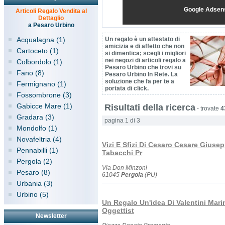
Google Adsen
Articoli Regalo Vendita al
Dettaglio
a Pesaro Urbino
Acqualagna (1)
Un regalo è un attestato di
amicizia e di affetto che non
Cartoceto (1)
si dimentica; scegli i migliori
nei negozi di articoli regalo a
Colbordolo (1)
Pesaro Urbino che trovi su
Fano (8)
Pesaro Urbino In Rete. La
soluzione che fa per te a
Fermignano (1)
portata di click.
Fossombrone (3)
Gabicce Mare (1)
Risultati della ricerca
-
trovate
4
Gradara (3)
pagina 1 di 3
Mondolfo (1)
Novafeltria (4)
Vizi E Sfizi Di Cesaro Cesare Giuse
Pennabilli (1)
Tabacchi Pr
Pergola (2)
Via Don Minzoni
Pesaro (8)
61045
Pergola
(PU)
Urbania (3)
Urbino (5)
Un Regalo Un'idea Di Valentini Mari
Oggettist
Newsletter