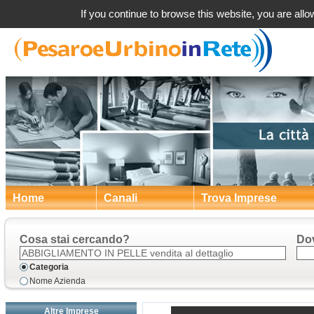
a Pesaro Urbino Vend
If you continue to browse this website, you are allow
Home
Canali
Trova Imprese
Cosa stai cercando?
Do
Categoria
Nome Azienda
Altre Imprese