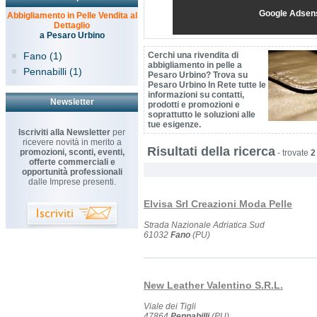
Google Adsen
Abbigliamento in Pelle Vendita al
Dettaglio
a Pesaro Urbino
Fano (1)
Cerchi una rivendita di
abbigliamento in pelle a
Pennabilli (1)
Pesaro Urbino? Trova su
Pesaro Urbino In Rete tutte le
informazioni su contatti,
Newsletter
prodotti e promozioni e
soprattutto le soluzioni alle
tue esigenze.
Iscriviti alla Newsletter
per
ricevere novità in merito a
Risultati della ricerca
promozioni, sconti, eventi,
-
trovate
2
offerte commerciali e
opportunità professionali
dalle Imprese presenti.
Elvisa Srl Creazioni Moda Pelle
Strada Nazionale Adriatica Sud
61032
Fano
(PU)
New Leather Valentino S.R.L.
Viale dei Tigli
47864
Pennabilli
(PU)