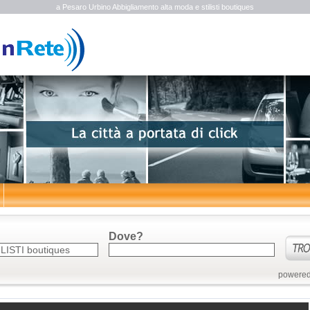
a Pesaro Urbino Abbigliamento alta moda e stilisti boutiques
Dove?
powered