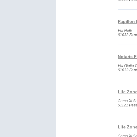
Papillon 
Via Nolfi
61032
Fan
Notaris F
Via Giulio 
61032
Fan
Life Zon
Corso XI S
61121
Pes
Life Zone
Corso XI S