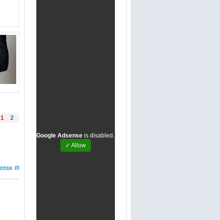
1
2
Google Adsense
is disabled.
✓ Allow
presa