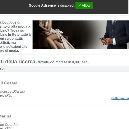
Google Adsense
is disabled.
✓ Allow
a boutique di
ento di alta moda a
bino? Trova su
ino In Rete tutte le
ni su contatti,
tilisti, ma
o le soluzioni alle
nze di moda.
ti della ricerca
-
trovate
22
imprese in 0,897 sec.
i 2
li Cesare
ancesco D'Assisi
aro
(PU)
Dettaglio Im
Marina
lmo Oberdan
aro
(PU)