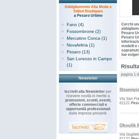
Abbigliamento Alta Moda e
Stilisti Boutiques
a Pesaro Urbino
Fano (4)
Cerchi un
abbigliam
Fossombrone (2)
Pesaro Ur
Pesaro Urb
Mercatino Conca (1)
informazio
Novafeltria (1)
modelli e s
soprattutt
Pesaro (13)
tue esige
San Lorenzo in Campo
(1)
Risulta
pagina 1 d
Newsletter
Stramigio
Iscriviti alla Newsletter
per
ricevere novità in merito a
Via San Fr
promozioni, sconti, eventi,
61121
Pes
offerte commerciali e
opportunità professionali
dalle Imprese presenti.
Okoulik 
Via Guglie
61121
Pes