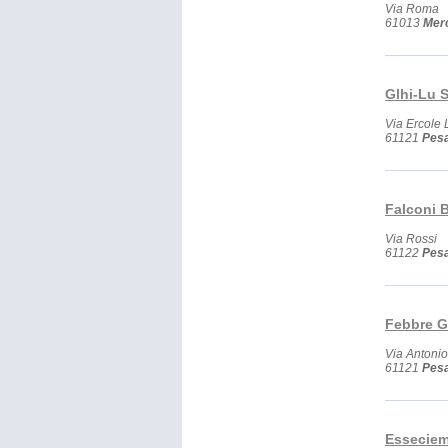
Via Roma
61013
Mer
Glhi-Lu S
Via Ercole 
61121
Pes
Falconi B
Via Rossi
61122
Pes
Febbre Gi
Via Antoni
61121
Pes
Esseciemm