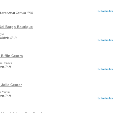
Dettaglio Im
 Lorenzo in Campo
(PU)
Del Borgo Boutique
gio
feltria
(PU)
Dettaglio Im
Biffin Centro
ni Branca
aro
(PU)
Dettaglio Im
 Jolie Center
 Curiel
aro
(PU)
Dettaglio Im