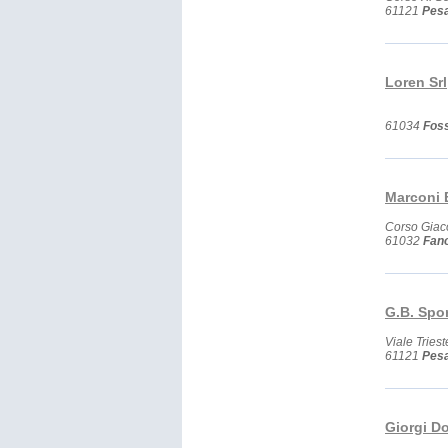
61121
Pes
Loren Srl
61034
Fos
Marconi 
Corso Giac
61032
Fan
G.B. Spo
Viale Triest
61121
Pes
Giorgi D