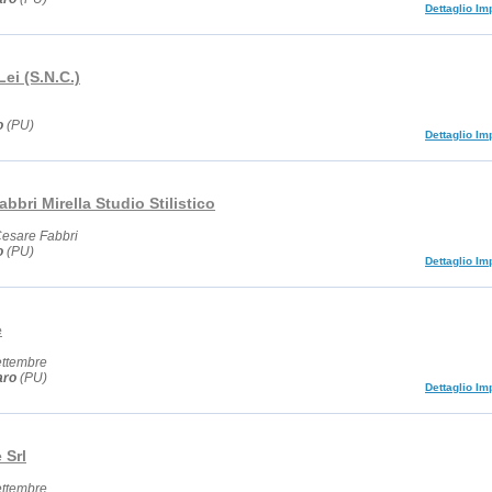
Dettaglio Im
Lei (S.N.C.)
o
(PU)
Dettaglio Im
abbri Mirella Studio Stilistico
Cesare Fabbri
o
(PU)
Dettaglio Im
e
ettembre
aro
(PU)
Dettaglio Im
 Srl
ettembre