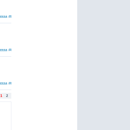
presa
presa
presa
1
2