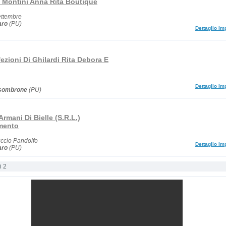
 Montini Anna Rita Boutique
ettembre
aro
(PU)
Dettaglio Im
ezioni Di Ghilardi Rita Debora E
Dettaglio Im
sombrone
(PU)
rmani Di Bielle (S.R.L.)
mento
uccio Pandolfo
Dettaglio Im
aro
(PU)
i 2