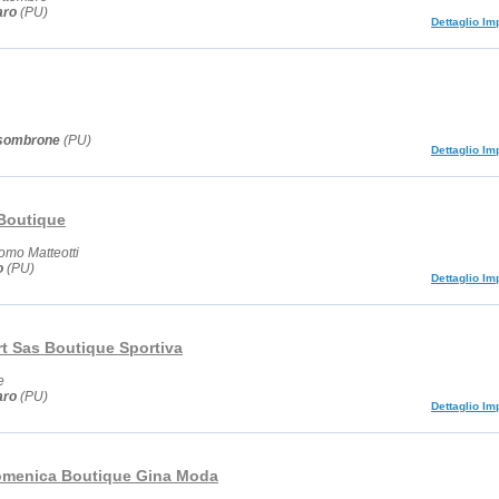
aro
(PU)
Dettaglio Im
sombrone
(PU)
Dettaglio Im
Boutique
omo Matteotti
o
(PU)
Dettaglio Im
rt Sas Boutique Sportiva
e
aro
(PU)
Dettaglio Im
omenica Boutique Gina Moda