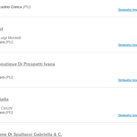
catino Conca
(PU)
Dettaglio Im
rl
Luigi Morselli
aro
(PU)
Dettaglio Im
outique Di Prospetti Ivana
aro
(PU)
Dettaglio Im
alla
o Cecchi
aro
(PU)
Dettaglio Im
e Di Spallacci Gabriella & C.