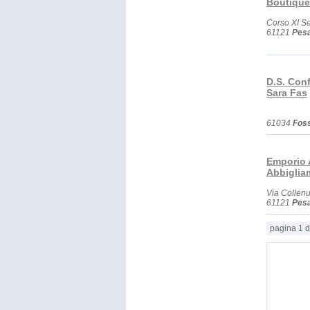
Boutique
Corso XI S
61121
Pes
D.S. Conf
Sara Fas
61034
Fos
Emporio A
Abbiglia
Via Collen
61121
Pes
pagina 1 d