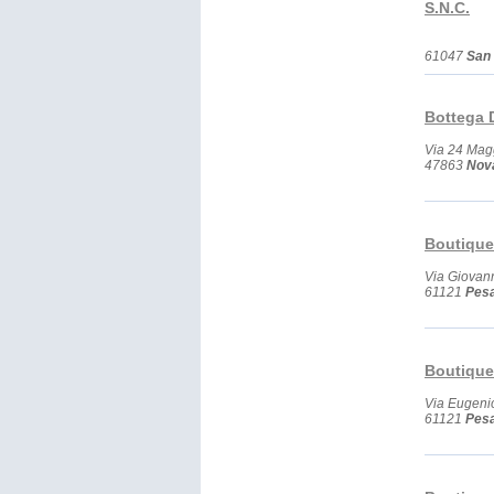
S.N.C.
61047
San
Bottega 
Via 24 Mag
47863
Nova
Boutique 
Via Giovan
61121
Pes
Boutique
Via Eugenio
61121
Pes