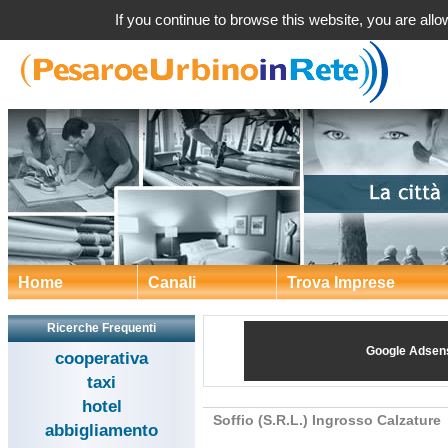
Soffio (S.R.L.) Ingrosso Calzatur
If you continue to browse this website, you are allow
Home
Canali
Trova Imprese
Ricerche Frequenti
Google Adsen
cooperativa
taxi
hotel
Soffio (S.R.L.) Ingrosso Calzature
abbigliamento